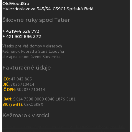
OldWoodSro
Hviezdoslavova 345/54, 05901 Spišská Belá
Šikovné ruky spod Tatier
+ 421944 326 773
+ 421 902 896 372
Všetko pre Váš domov v okresoch
Kežmarok
,
Poprad
a
Stará Ľubovňa
ale aj
na celom území Slovenska
.
Fakturačné údaje
IČO:
47 043 865
DIČ:
2023710414
IČ DPH:
SK2023710414
IBAN:
SK14 7500 0000 0040 1876 5181
BIC (swift):
CEKOSKBX
Kežmarok v srdci
Kežmarok znamená pre ňu neoblomnosť. Na naše otázky odpovedala