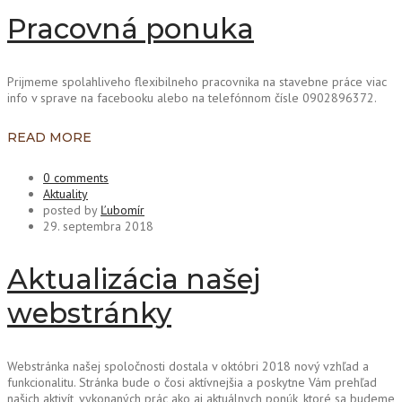
Pracovná ponuka
Prijmeme spolahliveho flexibilneho pracovnika na stavebne práce viac
info v sprave na facebooku alebo na telefónnom čísle 0902896372.
READ MORE
0 comments
Aktuality
posted by
Ľubomír
29. septembra 2018
Aktualizácia našej
webstránky
Webstránka našej spoločnosti dostala v októbri 2018 nový vzhľad a
funkcionalitu. Stránka bude o čosi aktívnejšia a poskytne Vám prehľad
našich aktivít, vykonaných prác ako aj aktuálnych ponúk, ktoré sa budeme