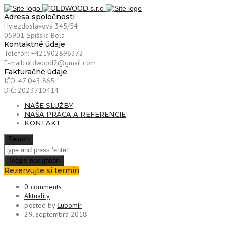
Adresa spoločnosti
Hviezdoslavova 345/54
05901 Spišská Belá
Kontaktné údaje
Telefón: +421902896372
E-mail: oldwood2@gmail.com
Fakturačné údaje
IČO: 47 043 865
DIČ: 2023710414
NAŠE SLUŽBY
NAŠA PRÁCA A REFERENCIE
KONTAKT
Search
Toggle navigation
Rezervujte si termín
0 comments
Aktuality
posted by
Ľubomír
29. septembra 2018