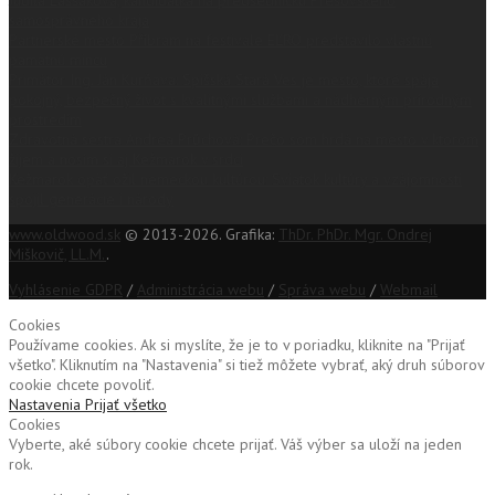
Judita Laššáková, kandidátka na predsedníčku Prešovského
samosprávneho kraja
Partnerské mesto Příbram na festivale EĽRO predstavilo vlastnú
pamätnú mincu
Primátor Ing. Ján Kurňava: Spišská Stará Ves je mesto, ktoré spája
pokojný, bezpečný život s kvalitnými službami a nádherným prírodným
prostredím
Zdravotná sestra Andrea Průchová: Prečo som hrdá na mesto v ktorom
žijem a nosím si aj Kežmarok v srdci
Kežmarok opäť ožil nemeckou kultúrou: Sviatok kultúry a vzájomnosti
spojil generácie i národy
www.oldwood.sk
© 2013-2026. Grafika:
ThDr. PhDr. Mgr. Ondrej
Miškovič, LL.M.
.
Vyhlásenie GDPR
/
Administrácia webu
/
Správa webu
/
Webmail
Cookies
Používame cookies. Ak si myslíte, že je to v poriadku, kliknite na "Prijať
všetko". Kliknutím na "Nastavenia" si tiež môžete vybrať, aký druh súborov
cookie chcete povoliť.
Nastavenia
Prijať všetko
Cookies
Vyberte, aké súbory cookie chcete prijať. Váš výber sa uloží na jeden
rok.