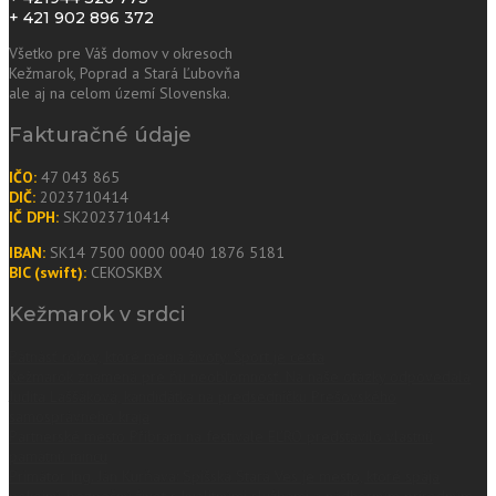
+ 421 902 896 372
Všetko pre Váš domov v okresoch
Kežmarok
,
Poprad
a
Stará Ľubovňa
ale aj
na celom území Slovenska
.
Fakturačné údaje
IČO:
47 043 865
DIČ:
2023710414
IČ DPH:
SK2023710414
IBAN:
SK14 7500 0000 0040 1876 5181
BIC (swift):
CEKOSKBX
Kežmarok v srdci
Pätnásť rokov, ktoré menia životy: Šport je cesta
Kežmarok znamená pre ňu neoblomnosť. Na naše otázky odpovedala
Judita Laššáková, kandidátka na predsedníčku Prešovského
samosprávneho kraja
Partnerské mesto Příbram na festivale EĽRO predstavilo vlastnú
pamätnú mincu
Primátor Ing. Ján Kurňava: Spišská Stará Ves je mesto, ktoré spája