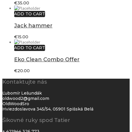
€
35.00
ADD TO CART
Jack hammer
€
15.00
ADD TO CART
Eko Clean Combo Offer
€
20.00
Kontaktujte nás
Ľubomír Lešundák
oldwood2@gmail.com
OldWoodSro
Hviezdoslavova 345/54, 05901 Spišská Belá
Šikovné ruky spod Tatier
+ 421944 326 773