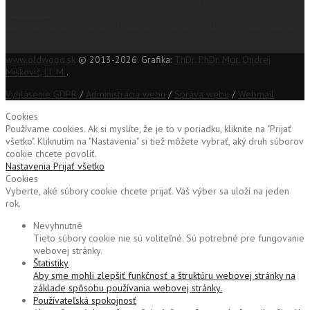
pokojný, bezpečný život s kvalitnými službami a nádherným prírodným
prostredím
Zdravotná sestra Andrea Průchová: Prečo som hrdá na mesto v ktorom
žijem a nosím si aj Kežmarok v srdci
www.oldwood.sk
© 2013-2026. Grafika:
ThDr. PhDr. Mgr. Ondrej
Miškovič, LL.M.
.
Vyhlásenie GDPR
/
Administrácia webu
/
Správa webu
/
Webmail
Cookies
Používame cookies. Ak si myslíte, že je to v poriadku, kliknite na "Prijať
všetko". Kliknutím na "Nastavenia" si tiež môžete vybrať, aký druh súborov
cookie chcete povoliť.
Nastavenia
Prijať všetko
Cookies
Vyberte, aké súbory cookie chcete prijať. Váš výber sa uloží na jeden
rok.
Nevyhnutné
Tieto súbory cookie nie sú voliteľné. Sú potrebné pre fungovanie
webovej stránky.
Štatistiky
Aby sme mohli zlepšiť funkčnosť a štruktúru webovej stránky na
základe spôsobu používania webovej stránky.
Používateľská spokojnosť