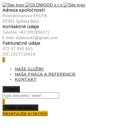
Adresa spoločnosti
Hviezdoslavova 345/54
05901 Spišská Belá
Kontaktné údaje
Telefón: +421902896372
E-mail: oldwood2@gmail.com
Fakturačné údaje
IČO: 47 043 865
DIČ: 2023710414
0
NAŠE SLUŽBY
NAŠA PRÁCA A REFERENCIE
KONTAKT
Search
0
Toggle navigation
Rezervujte si termín