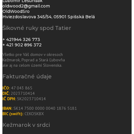
Ľubomír Lešundák
oldwood2@gmail.com
OldWoodSro
Hviezdoslavova 345/54, 05901 Spišská Belá
Šikovné ruky spod Tatier
+ 421944 326 773
+ 421 902 896 372
Všetko pre Váš domov v okresoch
Kežmarok
,
Poprad
a
Stará Ľubovňa
ale aj
na celom území Slovenska
.
Fakturačné údaje
IČO:
47 043 865
DIČ:
2023710414
IČ DPH:
SK2023710414
IBAN:
SK14 7500 0000 0040 1876 5181
BIC (swift):
CEKOSKBX
Kežmarok v srdci