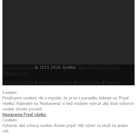
Pätnásť rokov, ktoré menia životy: Šport je cesta
Kežmarok znamená pre ňu neoblomnosť. Na naše otázky odpovedala
Judita Laššáková, kandidátka na predsedníčku Prešovského
samosprávneho kraja
Partnerské mesto Příbram na festivale EĽRO predstavilo vlastnú
pamätnú mincu
Primátor Ing. Ján Kurňava: Spišská Stará Ves je mesto, ktoré spája
pokojný, bezpečný život s kvalitnými službami a nádherným prírodným
prostredím
Zdravotná sestra Andrea Průchová: Prečo som hrdá na mesto v ktorom
žijem a nosím si aj Kežmarok v srdci
www.oldwood.sk
© 2013-2026. Grafika:
ThDr. PhDr. Mgr. Ondrej
Miškovič, LL.M.
.
Vyhlásenie GDPR
/
Administrácia webu
/
Správa webu
/
Webmail
Cookies
Používame cookies. Ak si myslíte, že je to v poriadku, kliknite na "Prijať
všetko". Kliknutím na "Nastavenia" si tiež môžete vybrať, aký druh súborov
cookie chcete povoliť.
Nastavenia
Prijať všetko
Cookies
Vyberte, aké súbory cookie chcete prijať. Váš výber sa uloží na jeden
rok.