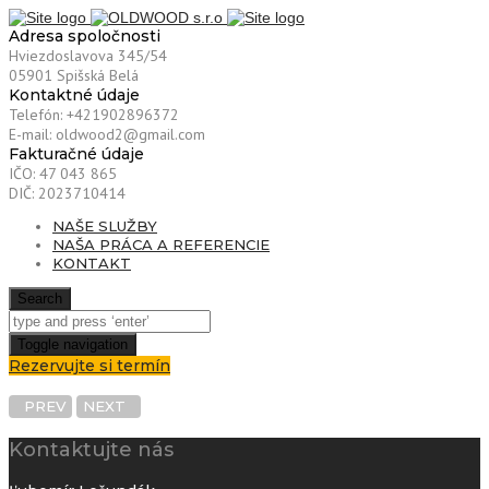
Adresa spoločnosti
Hviezdoslavova 345/54
05901 Spišská Belá
Kontaktné údaje
Telefón: +421902896372
E-mail: oldwood2@gmail.com
Fakturačné údaje
IČO: 47 043 865
DIČ: 2023710414
NAŠE SLUŽBY
NAŠA PRÁCA A REFERENCIE
KONTAKT
Search
Toggle navigation
Rezervujte si termín
PREV
NEXT
Kontaktujte nás